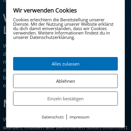
Wir verwenden Cookies
Wie lassen sich
Cookies erleichtern die Bereitstellung unserer
Dienste. Mit der Nutzung unserer Website erklärst
Legionellen nachweisen?
du dich damit einverstanden, dass wir Cookies
verwenden. Weitere Informationen findest du in
unserer Datenschutzerklärung.
Wie kannst du dir nun sicher sein, ob sich in
deinem Trinkwasser Legionellen befinden? Dafür
muss eine Wasserprobe entnommen und
Alles zulassen
anschließend untersucht werden. Wichtig ist, die
betroffenen Wasserleitungen auf keinen Fall zu
Ablehnen
entleeren!
Einzeln bestätigen
Maßnahmen und Schutz
|
Datenschutz
Impressum
Wenn Legionellen im Trinkwasser nachgewiesen
wurden, müssen alle Betroffenen sofort informiert