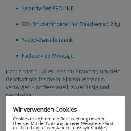
Security-Set PROLINE
CO₂-Druckminderer für Flaschen ab 2 kg
7-Liter-Zwischentank
Fachservice-Montage
Damit hast du alles, was du brauchst, um dein
Geschäft mit frischem, klarem Wasser zu
versorgen – professionell, zuverlässig und
nachhaltig.
Wir verwenden Cookies
Du willst wissen, ob dieses
Cookies erleichtern die Bereitstellung unserer
Gerät das richtige für dich
Dienste. Mit der Nutzung unserer Website erklärst
du dich damit einverstanden, dass wir Cookies