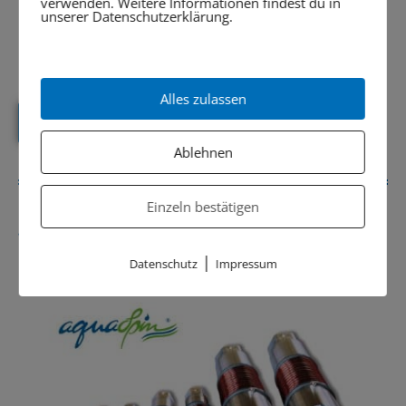
verwenden. Weitere Informationen findest du in
ist? Finde es mit einem
unserer Datenschutzerklärung.
kostenlosen Wassertest
heraus!
Alles zulassen
Kostenlosen Wassertest anfordern
Ablehnen
Einzeln bestätigen
Weitere Lösungen
|
Datenschutz
Impressum